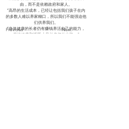
由，而不是依赖政府和家人。
“高昂的生活成本，已经让包括我们孩子在内
的多数人难以养家糊口，所以我们不能强迫他
们供养我们。
“身体健康的长者仍有赚钱养活自己的能力，
Previous
Next
保持健康和活跃才是长者们的出路。”
Third Age Media Association
of Kuala Lumpur and Selangor
The Senior Magazine
(PPM-018-14-03112016)
Follow The Senior Magazine
Be The First To Know
Sign up for The Senior newsletter